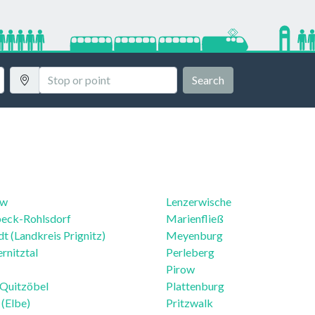
Search
ow
Lenzerwische
eck-Rohlsdorf
Marienfließ
t (Landkreis Prignitz)
Meyenburg
nitztal
Perleberg
Pirow
Quitzöbel
Plattenburg
 (Elbe)
Pritzwalk