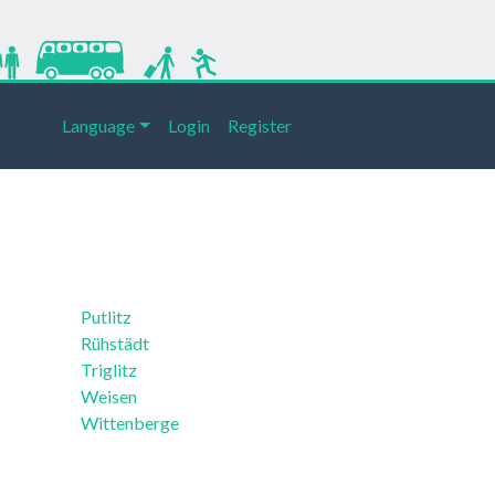
Language
Login
Register
Putlitz
Rühstädt
Triglitz
Weisen
Wittenberge