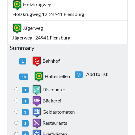
Holzkrugweg
Holzkrugweg 12, 24941 Flensburg
Jägerweg
Jägerweg , 24941 Flensburg
Summary
Bahnhof
1
Add to list
Haltestellen
15
Discounter
1
Bäckerei
1
Geldautomaten
3
Restaurants
3
Briefkästen
4